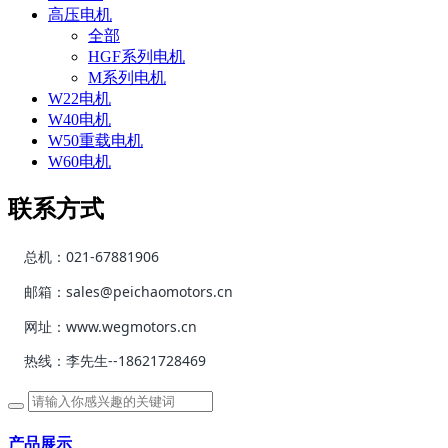
高压电机
全部
HGF系列电机
M系列电机
W22电机
W40电机
W50重载电机
W60电机
联系方式
总机：021-67881906
邮箱：sales@peichaomotors.cn
网址：www.wegmotors.cn
热线：李先生--18621728469
产品展示