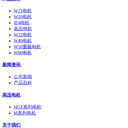
W21电机
W20电机
IE4电机
高压电机
W22电机
W40电机
W50重载电机
W60电机
新闻资讯
公司新闻
产品百科
高压电机
HGF系列电机
M系列电机
关于我们