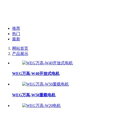
推荐
热门
最新
网站首页
产品展示
WEG万高-W40开放式电机
WEG万高-W50重载电机