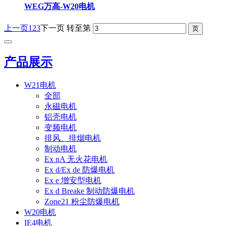
WEG万高-W20电机
上一页
1
2
3
下一页
转至第
产品展示
W21电机
全部
永磁电机
铝壳电机
变频电机
排风、排烟电机
制动电机
Ex nA 无火花电机
Ex d/Ex de 防爆电机
Ex e 增安型电机
Ex d Breake 制动防爆电机
Zone21 粉尘防爆电机
W20电机
IE4电机